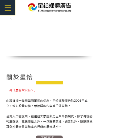
關於星鉿
「為什麼台灣沒有？」
由於這樣一個簡單而直接的信念，星鉿媒體廣告於2008年成
立，致力於電視牆，看板與廣告車等戶外媒體。
台灣人口密度高，在這個大家逐漸走出戶外的現代，除了傳統的
報章雜誌、電視廣播之外，一旦離開家裡，踏足於外，眼睛所見
耳朵所聞皆是媒體廣告行銷的最佳場所。
了解更多...