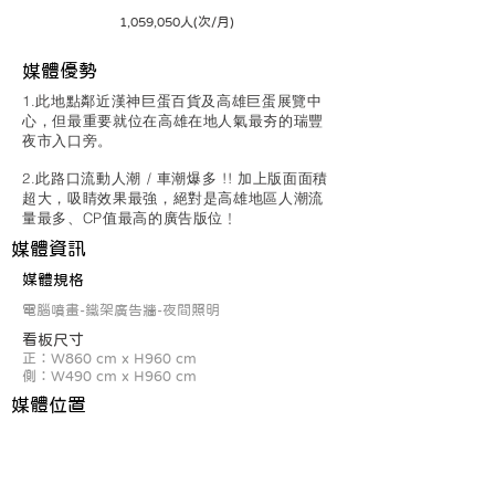
1,059,050人(次/月)
​媒體優勢
1.此地點鄰近漢神巨蛋百貨及高雄巨蛋展覽中
心，但最重要就位在高雄在地人氣最夯的瑞豐
夜市入口旁。
2.此路口流動人潮 / 車潮爆多 !! 加上版面面積
超大，吸睛效果最強，絕對是高雄地區人潮流
量最多、CP值最高的廣告版位﹗
​媒體資訊
媒體規格
電腦噴畫-鐵架廣告牆-夜間照明
看板尺寸
正：W860 cm x H960 cm
側：W490 cm x H960 cm
媒體位置