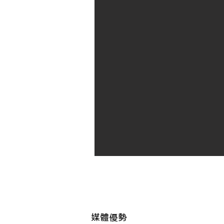
TC-02 
電腦噴畫-
​媒體優勢