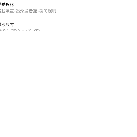
媒體規格
電腦噴畫-鐵架廣告牆-夜間照明
看板尺寸
895 cm x H535 cm