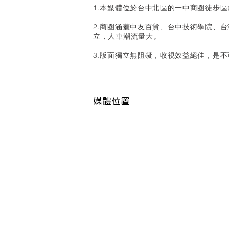
1.本媒體位於台中北區的一中商圈徒步區
2.商圈涵蓋中友百貨、台中技術學院、
立，人車潮流量大。
3.版面獨立無阻礙，收視效益絕佳，是
媒體位置