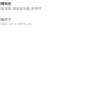
媒體規格
電腦噴畫-牆面廣告牆-無照明
看板尺寸
300 cm x H875 cm