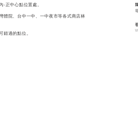
內-正中心點位置處。
台灣體院、台中一中、一中夜市等各式商店林
W
不可錯過的點位。