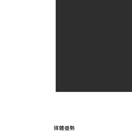
TC-09 
電腦噴畫-
​媒體優勢