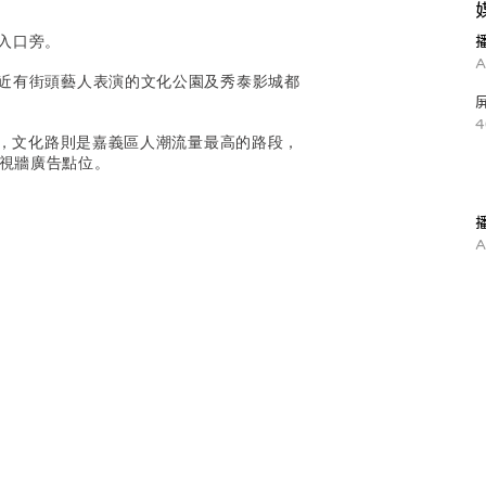
」入口旁。
A
鄰近有街頭藝人表演的文化公園及秀泰影城都
4
動脈，文化路則是嘉義區人潮流量最高的路段，
視牆廣告點位。
A