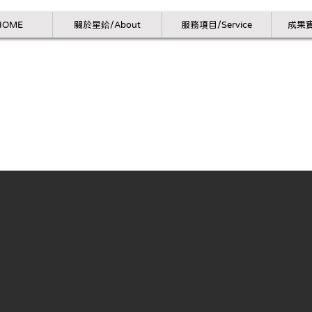
HOME
關於星鉿/About
服務項目/Service
成果實
圈
嘉義文化夜市商圈
置：嘉義最熱鬧的「文化夜市」入口旁。
象：雲嘉區最大的觀光夜市、鄰近有街頭藝
秀泰影城都在動線上，流動人潮量極高。
量 : 民族路是嘉義區的交通動脈，文化路則
高的路段，此點位兼具人潮與車潮，是嘉義