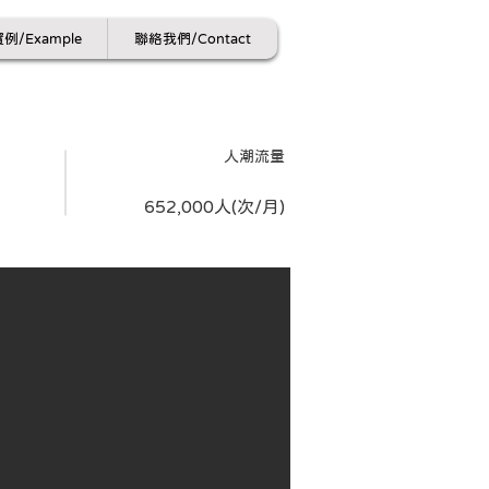
例/Example
聯絡我們/Contact
​人潮流量
652,000人(次/月)
人表演的文
是嘉義區人
區最佳電視