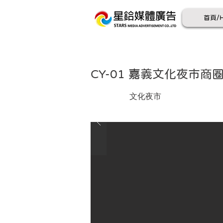
首頁/
CY-01 嘉義文化夜市商
CY-01 
文化夜市
1.地理位
2.收視對
化公園及
3.交通流
潮流量最