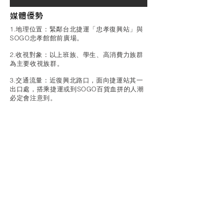
​媒體優勢
1.地理位置：緊鄰台北捷運「忠孝復興站」與
SOGO忠孝館館前廣場。
2.收視對象：以上班族、學生、高消費力族群
為主要收視族群。
3.交通流量：近復興北路口，面向捷運站其一
出口處，搭乘捷運或到SOGO百貨血拼的人潮
必定會注意到。
​媒體資訊
​播放時間
AM 07：00～PM 22：00
屏幕尺寸
800cm(W) × 300cm(H)
播放方式
AM 07：00～PM 22：00
媒體位置